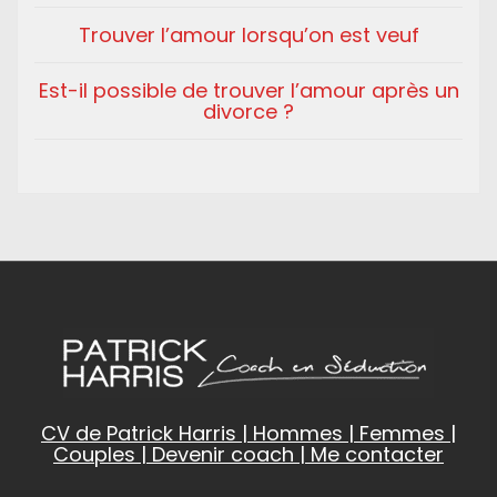
Trouver l’amour lorsqu’on est veuf
Est-il possible de trouver l’amour après un
divorce ?
CV de Patrick Harris
|
Hommes
|
Femmes
|
Couples
|
Devenir coach
|
Me contacter