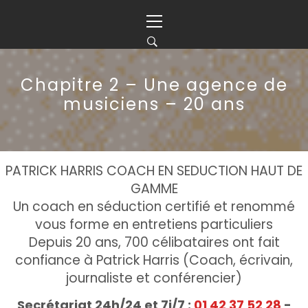
Skip
Primary
to
Menu
content
Chapitre 2 – Une agence de
musiciens – 20 ans
PATRICK HARRIS COACH EN SEDUCTION HAUT DE
GAMME
Un coach en séduction certifié et renommé
vous forme en entretiens particuliers
Depuis 20 ans, 700 célibataires ont fait
confiance à Patrick Harris (Coach, écrivain,
journaliste et conférencier)
Secrétariat 24h/24 et 7j/7 :
01 42 37 52 28
-