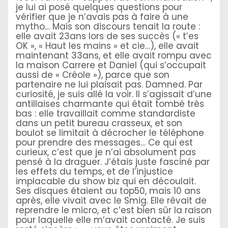
je lui ai posé quelques questions pour
vérifier que je n’avais pas à faire à une
mytho… Mais son discours tenait la route :
elle avait 23ans lors de ses succès (« t’es
OK », « Haut les mains » et cie…), elle avait
maintenant 33ans, et elle avait rompu avec
la maison Carrere et Daniel (qui s’occupait
aussi de « Créole »), parce que son
partenaire ne lui plaisait pas. Damned. Par
curiosité, je suis allé la voir. Il s’agissait d’une
antillaises charmante qui était tombé très
bas : elle travaillait comme standardiste
dans un petit bureau crasseux, et son
boulot se limitait à décrocher le téléphone
pour prendre des messages… Ce qui est
curieux, c’est que je n’ai absolument pas
pensé à la draguer. J’étais juste fasciné par
les effets du temps, et de l’injustice
implacable du show biz qui en découlait.
Ses disques étaient au top50, mais 10 ans
après, elle vivait avec le Smig. Elle rêvait de
reprendre le micro, et c’est bien sûr la raison
pour laquelle elle m’avait contacté. Je suis