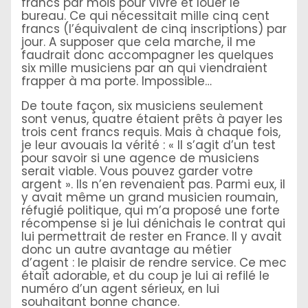
francs par mois pour vivre et louer le
bureau. Ce qui nécessitait mille cinq cent
francs (l’équivalent de cinq inscriptions) par
jour. A supposer que cela marche, il me
faudrait donc accompagner les quelques
six mille musiciens par an qui viendraient
frapper à ma porte. Impossible…
De toute façon, six musiciens seulement
sont venus, quatre étaient prêts à payer les
trois cent francs requis. Mais à chaque fois,
je leur avouais la vérité : « Il s’agit d’un test
pour savoir si une agence de musiciens
serait viable. Vous pouvez garder votre
argent ». Ils n’en revenaient pas. Parmi eux, il
y avait même un grand musicien roumain,
réfugié politique, qui m’a proposé une forte
récompense si je lui dénichais le contrat qui
lui permettrait de rester en France. Il y avait
donc un autre avantage au métier
d’agent : le plaisir de rendre service. Ce mec
était adorable, et du coup je lui ai refilé le
numéro d’un agent sérieux, en lui
souhaitant bonne chance.