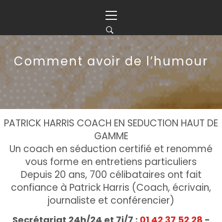
Skip
Primary
to
Menu
content
Comment avoir de l’humour
PATRICK HARRIS COACH EN SEDUCTION HAUT DE
GAMME
Un coach en séduction certifié et renommé
vous forme en entretiens particuliers
Depuis 20 ans, 700 célibataires ont fait
confiance à Patrick Harris (Coach, écrivain,
journaliste et conférencier)
Secrétariat 24h/24 et 7j/7 :
01 42 37 52 28
-