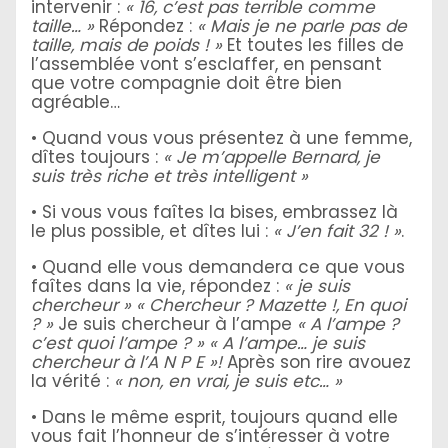
intervenir :
« 16, c’est pas terrible comme
taille… »
Répondez :
« Mais je ne parle pas de
taille, mais de poids ! »
Et toutes les filles de
l’assemblée vont s’esclaffer, en pensant
que votre compagnie doit être bien
agréable…
• Quand vous vous présentez à une femme,
dîtes toujours :
« Je m’appelle Bernard, je
suis très riche et très intelligent »
• Si vous vous faîtes la bises, embrassez là
le plus possible, et dîtes lui :
« J’en fait 32 ! »
.
• Quand elle vous demandera ce que vous
faîtes dans la vie, répondez :
« je suis
chercheur » « Chercheur ? Mazette !, En quoi
? »
Je suis chercheur à l’ampe
« A l’ampe ?
c’est quoi l’ampe ? » « A l’ampe… je suis
chercheur à l’A N P E »!
Après son rire avouez
la vérité :
« non, en vrai, je suis etc… »
• Dans le même esprit, toujours quand elle
vous fait l’honneur de s’intéresser à votre