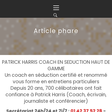
Skip
Primary
to
Menu
content
Article phare
PATRICK HARRIS COACH EN SEDUCTION HAUT DE
GAMME
Un coach en séduction certifié et renommé
vous forme en entretiens particuliers
Depuis 20 ans, 700 célibataires ont fait
confiance à Patrick Harris (Coach, écrivain,
journaliste et conférencier)
Secrétariat 24h/24 et 7j/7 :
01 42 37 52 28
-