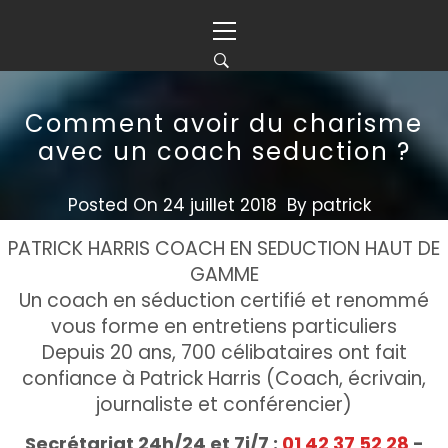
Skip
Primary
to
Menu
content
Comment avoir du charisme
avec un coach seduction ?
Posted On
24 juillet 2018
By
patrick
PATRICK HARRIS COACH EN SEDUCTION HAUT DE
GAMME
Un coach en séduction certifié et renommé
vous forme en entretiens particuliers
Depuis 20 ans, 700 célibataires ont fait
confiance à Patrick Harris (Coach, écrivain,
journaliste et conférencier)
Secrétariat 24h/24 et 7j/7 :
01 42 37 52 28
-