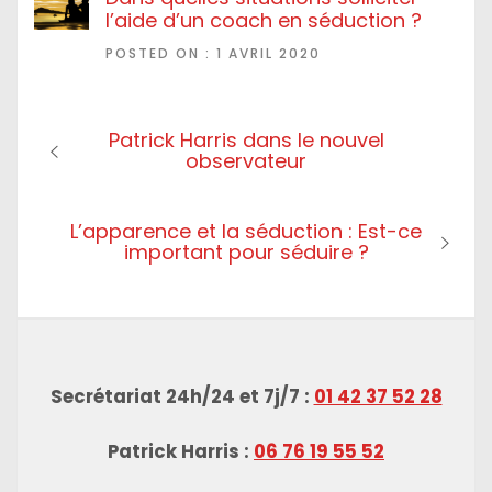
l’aide d’un coach en séduction ?
POSTED ON : 1 AVRIL 2020
Navigation
Previous
Patrick Harris dans le nouvel
de
post:
observateur
l’article
Next
L’apparence et la séduction : Est-ce
post:
important pour séduire ?
Secrétariat 24h/24 et 7j/7 :
01 42 37 52 28
Patrick Harris :
06 76 19 55 52