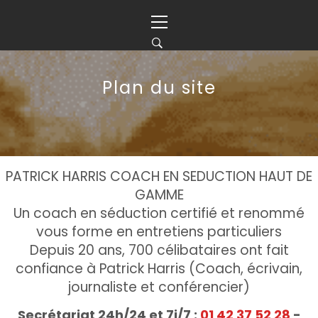
Skip
Primary
to
Menu
content
Plan du site
PATRICK HARRIS COACH EN SEDUCTION HAUT DE
GAMME
Un coach en séduction certifié et renommé
vous forme en entretiens particuliers
Depuis 20 ans, 700 célibataires ont fait
confiance à Patrick Harris (Coach, écrivain,
journaliste et conférencier)
Secrétariat 24h/24 et 7j/7 :
01 42 37 52 28
-