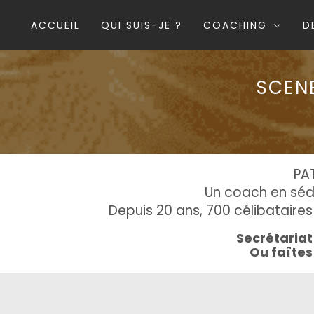
ACCUEIL
QUI SUIS-JE ?
COACHING
D
SCENE
PA
Un coach en sédu
Depuis 20 ans, 700 célibataires 
Secrétariat 
Ou faîte