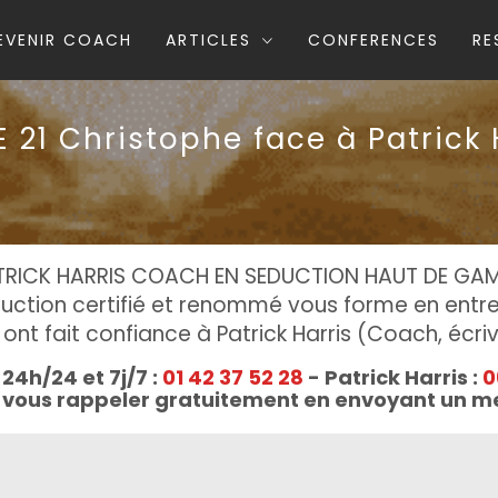
Skip
to
EVENIR COACH
ARTICLES
CONFERENCES
RE
content
 21 Christophe face à Patrick 
TRICK HARRIS COACH EN SEDUCTION HAUT DE GA
ction certifié et renommé vous forme en entret
ont fait confiance à Patrick Harris (Coach, écriv
24h/24 et 7j/7 :
01 42 37 52 28
- Patrick Harris :
0
s vous rappeler gratuitement en envoyant un 